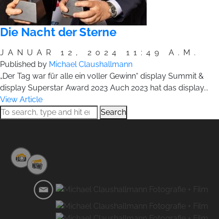
Die Nacht der Sterne
JANUAR 12, 2024 11:49 A.M.
Published by
Michael Claushallmann
„Der Tag war für alle ein voller Gewinn“ display Summit &
display Superstar Award 2023 Auch 2023 hat das display...
View Article
Search