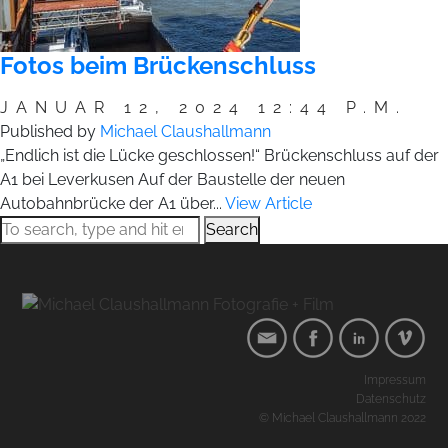
Fotos beim Brückenschluss
JANUAR 12, 2024 12:44 P.M.
Published by
Michael Claushallmann
„Endlich ist die Lücke geschlossen!“ Brückenschluss auf der
A1 bei Leverkusen Auf der Baustelle der neuen
Autobahnbrücke der A1 über...
View Article
Search
Impressum
Datenschutz
© Michael Claushallmann 2022