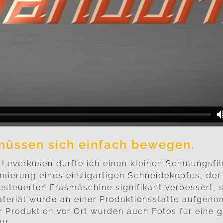
üssen sich einfach bewegen.
n Leverkusen durfte ich einen kleinen Schulungsfi
mierung eines einzigartigen Schneidekopfes, der
steuerten Fräsmaschine signifikant verbessert, s
terial wurde an einer Produktionsstätte aufgen
er Produktion vor Ort wurden auch Fotos für eine 